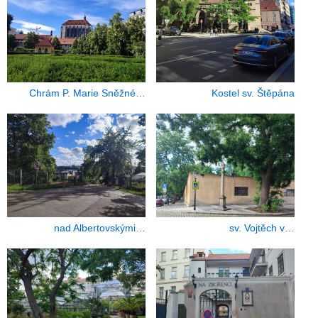
Chrám P. Marie Sněžné…
Kostel sv. Štěpána
nad Albertovskými…
sv. Vojtěch v…