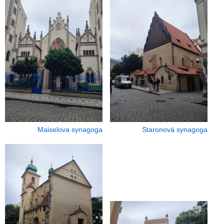
Maiselova synagoga
Staronová synagoga