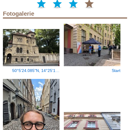
Fotogalerie
50°5'24.085"N, 14°25'1…
Start