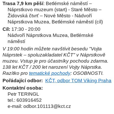
Trasa 7,9 km pěší
: Betlémské náměstí –
Náprstkovo muzeum (start) - Staré Město –
Židovská čtvrť – Nové Město - Nádvoří
Náprstkova Muzea, Betlémské náměstí (cíl)
Cíl:
17:30 - 20:00
Nádvoří Náprstkova Muzea, Betlémské
náměstí
V 19:00 hodin můžete navštívit besedu "Vojta
Náprstek – spoluzakladatel KČT" v Náprstkově
muzeu. Vstup je pro účastníky pochodu zdarma.
138 let KČT / 200 let narození Vojty Náprstka.
Razítko pro
tematické pochody
: OSOBNOSTI.
Pořádající odbor:
KČT, odbor TOM Viking Praha
Kontaktní osoba:
Petr TERINGL
tel.:
603916452
e-mail:
odbor.101113@kct.cz