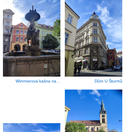
Wimmerova kašna na…
Dům U Šturmů