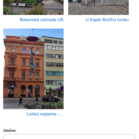
Botanická zahrada UK
U Kaple Božího hrobu
Lehká nejistota -…
Jméno: