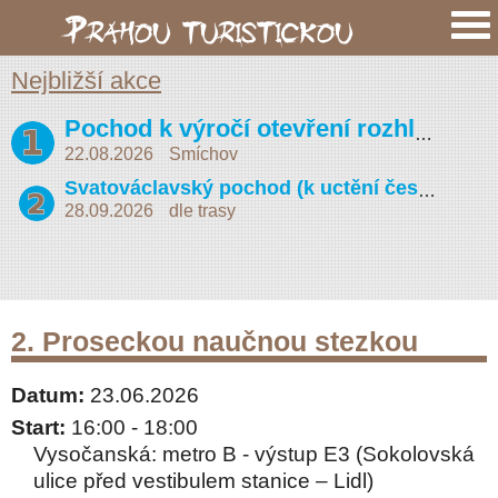
Nejbližší akce
Pochod k výročí otevření rozhledny na Petříně (Vojta Náprstek 2026)
22.08.2026
Smíchov
Svatováclavský pochod (k uctění české státnosti)
28.09.2026
dle trasy
2. Proseckou naučnou stezkou
Datum:
23.06.2026
Start:
16:00 - 18:00
Vysočanská: metro B - výstup E3 (Sokolovská
ulice před vestibulem stanice – Lidl)