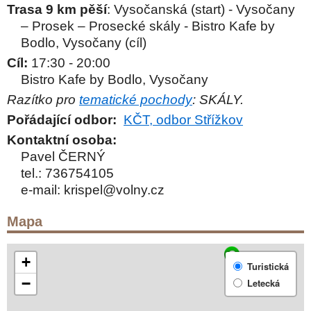
Trasa 9 km pěší
: Vysočanská (start) - Vysočany
– Prosek – Prosecké skály - Bistro Kafe by
Bodlo, Vysočany (cíl)
Cíl:
17:30 - 20:00
Bistro Kafe by Bodlo, Vysočany
Razítko pro
tematické pochody
: SKÁLY.
Pořádající odbor:
KČT, odbor Střížkov
Kontaktní osoba:
Pavel ČERNÝ
tel.:
736754105
e-mail:
krispel@volny.cz
Mapa
S
+
Turistická
−
Letecká