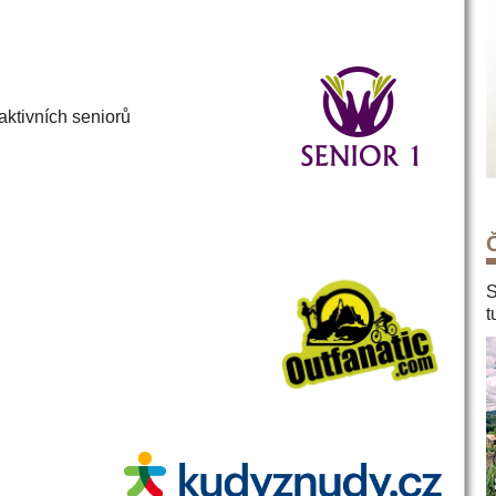
aktivních seniorů
S
t