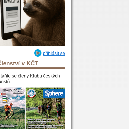
přihlásit se
Členství v KČT
taňte se členy Klubu českých
uristů.