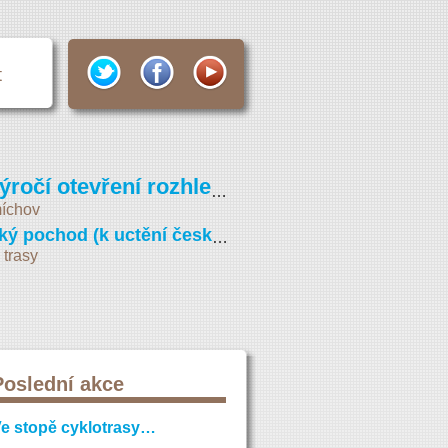
t
Pochod k výročí otevření rozhledny na Petříně (Vojta Náprstek 2026)
íchov
Svatováclavský pochod (k uctění české státnosti)
 trasy
Poslední akce
e stopě cyklotrasy…