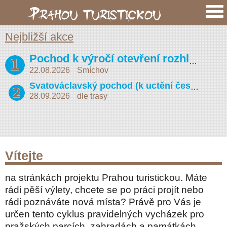
Nejbližší akce
Pochod k výročí otevření rozhledny na Petříně (Vojta Náprstek 2026)
22.08.2026
Smíchov
Svatováclavský pochod (k uctění české státnosti)
28.09.2026
dle trasy
Vítejte
na stránkách projektu Prahou turistickou. Máte
rádi pěší výlety, chcete se po práci projít nebo
rádi poznáváte nová místa? Právě pro Vás je
určen tento cyklus pravidelných vycházek pro
pražských parcích, zahradách a památkách.