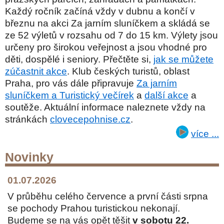
Každý ročník začíná vždy v dubnu a končí v
březnu na akci Za jarním sluníčkem a skládá se
ze 52 výletů v rozsahu od 7 do 15 km. Výlety jsou
určeny pro širokou veřejnost a jsou vhodné pro
děti, dospělé i seniory. Přečtěte si,
jak se můžete
zúčastnit akce
. Klub českých turistů, oblast
Praha, pro vás dále připravuje
Za jarním
sluníčkem a Turistický večírek
a
další akce
a
soutěže. Aktuální informace naleznete vždy na
stránkách
clovecepohnise.cz
.
více ...
Novinky
01.07.2026
V průběhu celého července a první části srpna
se pochody Prahou turistickou nekonají.
Budeme se na vás opět těšit
v sobotu 22.