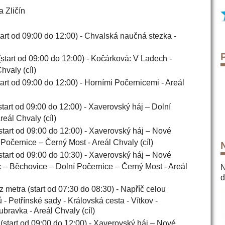
a Zličín
tart od 09:00 do 12:00) - Chvalská naučná stezka -
(start od 09:00 do 12:00) - Kočárková: V Ladech -
hvaly (cíl)
tart od 09:00 do 12:00) - Horními Počernicemi - Areál
start od 09:00 do 12:00) - Xaverovský háj – Dolní
eál Chvaly (cíl)
(start od 09:00 do 12:00) - Xaverovský háj – Nové
Počernice – Černý Most - Areál Chvaly (cíl)
(start od 09:00 do 10:30) - Xaverovský háj – Nové
c – Běchovice – Dolní Počernice – Černý Most - Areál
N
d
p z metra (start od 07:30 do 08:30) - Napříč celou
- Petřínské sady - Královská cesta - Vítkov -
bravka - Areál Chvaly (cíl)
 (start od 09:00 do 12:00) - Xaverovský háj – Nové