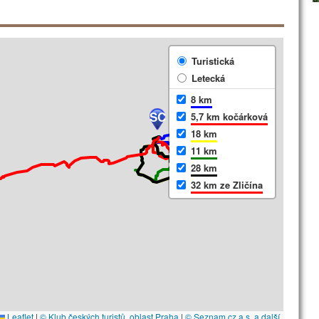
Turistická
Letecká
8 km
SC
5,7 km kočárková
18 km
11 km
28 km
32 km ze Zličína
Leaflet
|
© Klub českých turistů, oblast Praha
|
© Seznam.cz a.s. a další