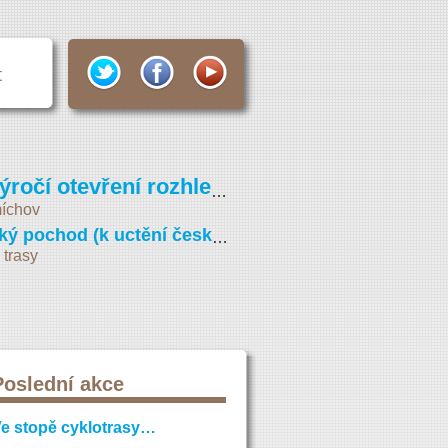
t
Pochod k výročí otevření rozhledny na Petříně (Vojta Náprstek 2026)
íchov
Svatováclavský pochod (k uctění české státnosti)
 trasy
Poslední akce
e stopě cyklotrasy…