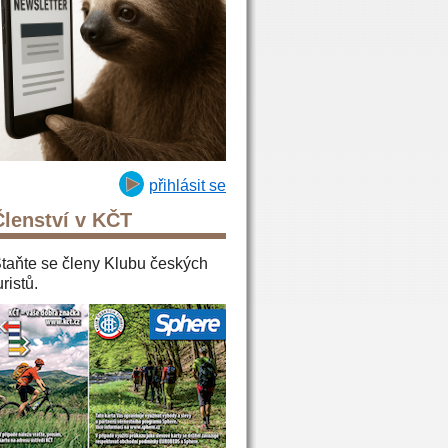
přihlásit se
Členství v KČT
taňte se členy Klubu českých
uristů.