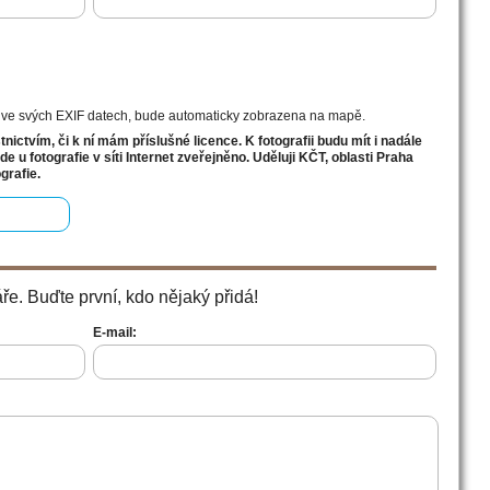
e ve svých EXIF datech, bude automaticky zobrazena na mapě.
ictvím, či k ní mám příslušné licence. K fotografii budu mít i nadále
 u fotografie v síti Internet zveřejněno. Uděluji KČT, oblasti Praha
grafie.
e. Buďte první, kdo nějaký přidá!
E-mail: