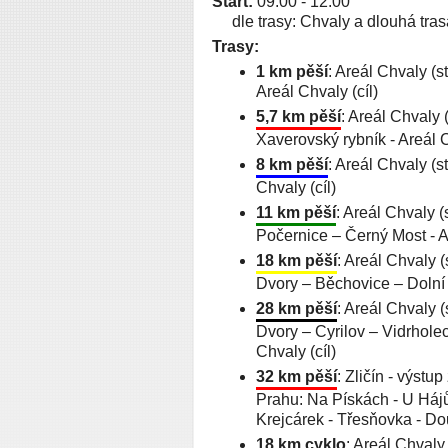
Start:
09:00 - 12:00
dle trasy: Chvaly a dlouhá tras
Trasy:
1 km pěší
: Areál Chvaly (s
Areál Chvaly (cíl)
5,7 km pěší
: Areál Chvaly 
Xaverovský rybník - Areál C
8 km pěší
: Areál Chvaly (s
Chvaly (cíl)
11 km pěší
: Areál Chvaly (
Počernice – Černý Most - Ar
18 km pěší
: Areál Chvaly 
Dvory – Běchovice – Dolní 
28 km pěší
: Areál Chvaly 
Dvory – Cyrilov – Vidrhole
Chvaly (cíl)
32 km pěší
: Zličín - výstu
Prahu: Na Pískách - U Hájů 
Krejcárek - Třesňovka - Dou
18 km cyklo
: Areál Chvaly