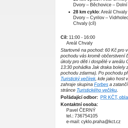
Dvory – Běchovice – Dolní 
28 km cyklo
: Areál Chvaly
Dvory – Cyrilov – Vidrhole
Chvaly (cíl)
Cíl:
11:00 - 16:00
Areál Chvaly
Startovné na pochod: 60 Kč pro ve
pochodu vás kromě občerstvení č
úkoly pro děti i dospělé v areálu
13:30 pohádka Jak draka bolely 
pochodu zdarma). Po pochodu při
Turistický večírek
, kde jako host 
zahraje skupina
Forbes
a zatanč
stránce
Turistického večírku
.
Pořádající odbor:
PR KČT, obla
Kontaktní osoba:
Pavel ČERNÝ
tel.:
736754105
e-mail:
cyklo.praha@kct.cz