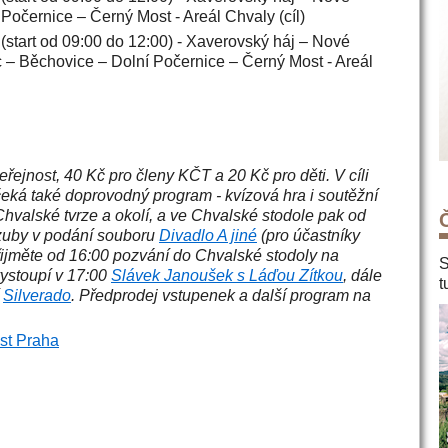
Počernice – Černý Most - Areál Chvaly (cíl)
 (start od 09:00 do 12:00) - Xaverovský háj – Nové
c – Běchovice – Dolní Počernice – Černý Most - Areál
řejnost, 40 Kč pro členy KČT a 20 Kč pro děti. V cíli
eká také doprovodný program - kvízová hra i soutěžní
 Chvalské tvrze a okolí, a ve Chvalské stodole pak od
zuby v podání souboru
Divadlo A jiné
(pro účastníky
jměte od 16:00 pozvání do Chvalské stodoly na
S
vystoupí v 17:00
Slávek Janoušek s Láďou Zítkou
, dále
t
í
Silverado
. Předprodej vstupenek a další program na
st Praha