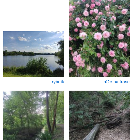
rybník
růže na trase