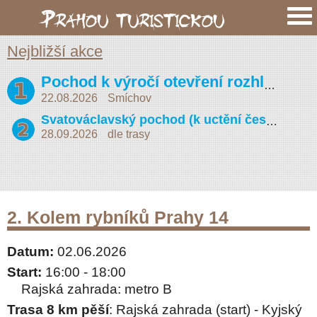
Nejbližší akce
Pochod k výročí otevření rozhledny na Petříně (Vojta Náprstek 2026)
22.08.2026
Smíchov
Svatováclavský pochod (k uctění české státnosti)
28.09.2026
dle trasy
2. Kolem rybníků Prahy 14
Datum:
02.06.2026
Start:
16:00 - 18:00
Rajská zahrada: metro B
Trasa 8 km pěší
: Rajská zahrada (start) - Kyjský