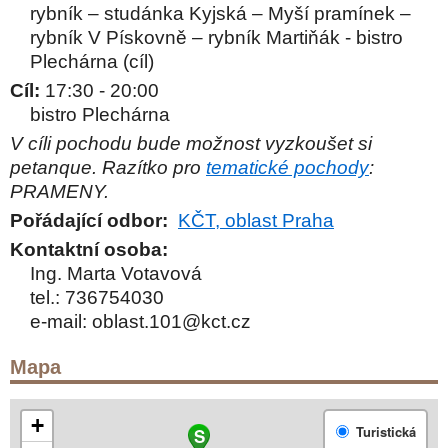
rybník – studánka Kyjská – Myší pramínek –
rybník V Pískovně – rybník Martiňák - bistro
Plechárna (cíl)
Cíl:
17:30 - 20:00
bistro Plechárna
V cíli pochodu bude možnost vyzkoušet si
petanque. Razítko pro
tematické pochody
:
PRAMENY.
Pořádající odbor:
KČT, oblast Praha
Kontaktní osoba:
Ing. Marta Votavová
tel.:
736754030
e-mail:
oblast.101@kct.cz
Mapa
+
Turistická
S