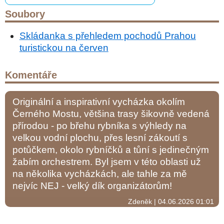
Soubory
Skládanka s přehledem pochodů Prahou
turistickou na červen
Komentáře
Originální a inspirativní vycházka okolím
Černého Mostu, většina trasy šikovně vedená
přírodou - po břehu rybníka s výhledy na
velkou vodní plochu, přes lesní zákoutí s
potůčkem, okolo rybníčků a tůní s jedinečným
žabím orchestrem. Byl jsem v této oblasti už
na několika vycházkách, ale tahle za mě
nejvíc NEJ - velký dík organizátorům!
Zdeněk | 04.06.2026 01:01