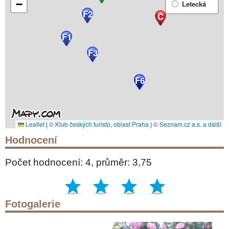
−
Letecká
F2
C
F1
F3
F4
F5
F6
Leaflet
|
© Klub českých turistů, oblast Praha
|
© Seznam.cz a.s. a další
Hodnocení
Počet hodnocení: 4, průměr: 3,75
Fotogalerie