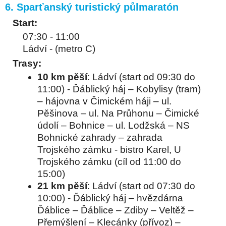
6. Sparťanský turistický půlmaratón
Start:
07:30 - 11:00
Ládví - (metro C)
Trasy:
10 km pěší
: Ládví (start od 09:30 do
11:00) - Ďáblický háj – Kobylisy (tram)
– hájovna v Čimickém háji – ul.
Pěšinova – ul. Na Průhonu – Čimické
údolí – Bohnice – ul. Lodžská – NS
Bohnické zahrady – zahrada
Trojského zámku - bistro Karel, U
Trojského zámku (cíl od 11:00 do
15:00)
21 km pěší
: Ládví (start od 07:30 do
10:00) - Ďáblický háj – hvězdárna
Ďáblice – Ďáblice – Zdiby – Veltěž –
Přemýšlení – Klecánky (přívoz) –