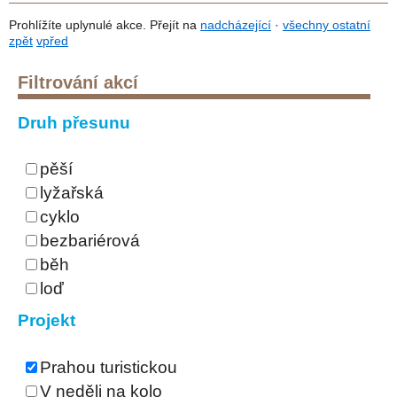
Prohlížíte uplynulé akce. Přejít na
nadcházející
·
všechny ostatní
zpět
vpřed
Filtrování akcí
Druh přesunu
pěší
lyžařská
cyklo
bezbariérová
běh
loď
Projekt
Prahou turistickou
V neděli na kolo