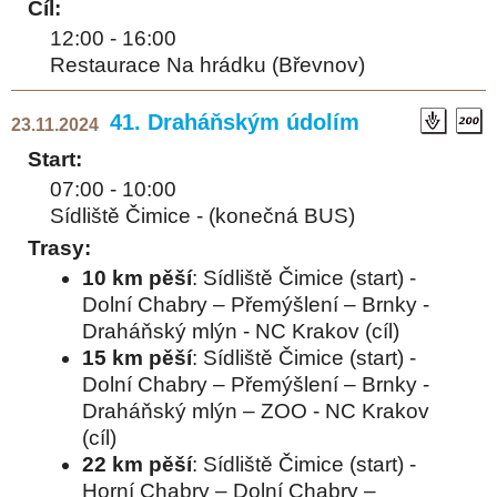
Cíl:
12:00 - 16:00
Restaurace Na hrádku (Břevnov)
41. Draháňským údolím
23.11.2024
Start:
07:00 - 10:00
Sídliště Čimice - (konečná BUS)
Trasy:
10 km pěší
: Sídliště Čimice (start) -
Dolní Chabry – Přemýšlení – Brnky -
Draháňský mlýn - NC Krakov (cíl)
15 km pěší
: Sídliště Čimice (start) -
Dolní Chabry – Přemýšlení – Brnky -
Draháňský mlýn – ZOO - NC Krakov
(cíl)
22 km pěší
: Sídliště Čimice (start) -
Horní Chabry – Dolní Chabry –