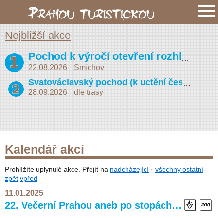
Nejbližší akce
Pochod k výročí otevření rozhledny na Petříně (Vojta Náprstek 2026)
22.08.2026
Smíchov
Svatováclavský pochod (k uctění české státnosti)
28.09.2026
dle trasy
Kalendář akcí
Prohlížíte uplynulé akce. Přejít na
nadcházející
·
všechny ostatní
zpět
vpřed
11.01.2025
22. Večerní Prahou aneb po stopách…