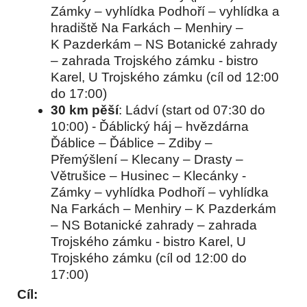
Zámky – vyhlídka Podhoří – vyhlídka a
hradiště Na Farkách – Menhiry –
K Pazderkám – NS Botanické zahrady
– zahrada Trojského zámku - bistro
Karel, U Trojského zámku (cíl od 12:00
do 17:00)
30 km pěší
: Ládví (start od 07:30 do
10:00) - Ďáblický háj – hvězdárna
Ďáblice – Ďáblice – Zdiby –
Přemýšlení – Klecany – Drasty –
Větrušice – Husinec – Klecánky -
Zámky – vyhlídka Podhoří – vyhlídka
Na Farkách – Menhiry – K Pazderkám
– NS Botanické zahrady – zahrada
Trojského zámku - bistro Karel, U
Trojského zámku (cíl od 12:00 do
17:00)
Cíl: