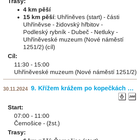
Trasy:
4 km pěší
15 km pěší
: Uhříněves (start) - části
Uhříněvse - židovský hřbitov -
Podleský rybník - Dubeč - Netluky -
Uhříněveské muzeum (Nové náměstí
1251/2) (cíl)
Cíl:
11:30 - 15:00
Uhříněveské muzeum (Nové náměstí 1251/2)
9. Křížem krážem po kopečkách …
30.11.2024
Start:
07:00 - 11:00
Černošice - (žst.)
Trasy: