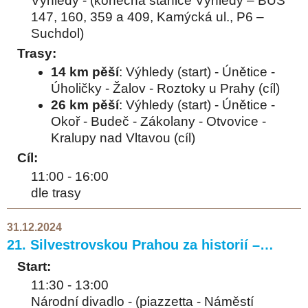
Výhledy - (konečná stanice Výhledy – BUS
147, 160, 359 a 409, Kamýcká ul., P6 –
Suchdol)
Trasy:
14 km pěší
: Výhledy (start) - Únětice -
Úholičky - Žalov - Roztoky u Prahy (cíl)
26 km pěší
: Výhledy (start) - Únětice -
Okoř - Budeč - Zákolany - Otvovice -
Kralupy nad Vltavou (cíl)
Cíl:
11:00 - 16:00
dle trasy
31.12.2024
21. Silvestrovskou Prahou za historií –…
Start:
11:30 - 13:00
Národní divadlo - (piazzetta - Náměstí