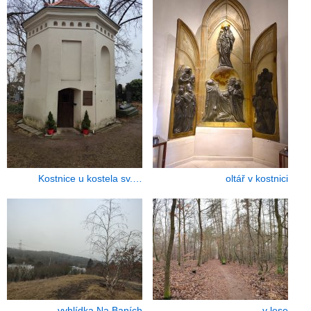
Kostnice u kostela sv.…
oltář v kostnici
vyhlídka Na Baních
v lese