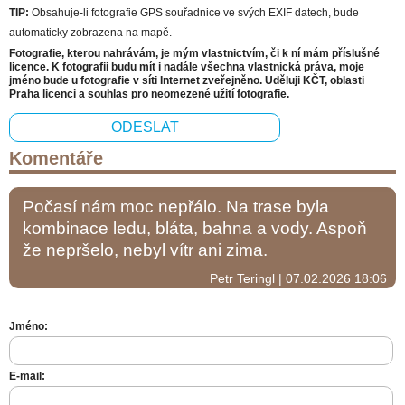
TIP:
Obsahuje-li fotografie GPS souřadnice ve svých EXIF datech, bude
automaticky zobrazena na mapě.
Fotografie, kterou nahrávám, je mým vlastnictvím, či k ní mám příslušné
licence. K fotografii budu mít i nadále všechna vlastnická práva, moje
jméno bude u fotografie v síti Internet zveřejněno. Uděluji KČT, oblasti
Praha licenci a souhlas pro neomezené užití fotografie.
Komentáře
Počasí nám moc nepřálo. Na trase byla
kombinace ledu, bláta, bahna a vody. Aspoň
že nepršelo, nebyl vítr ani zima.
Petr Teringl | 07.02.2026 18:06
Jméno:
E-mail: