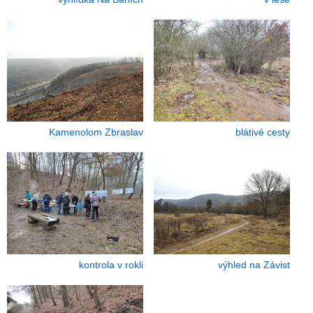
Kamenolom Zbraslav
blátivé cesty
kontrola v rokli
výhled na Závist