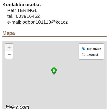
Kontaktní osoba:
Petr TERINGL
tel.:
603916452
e-mail:
odbor.101113@kct.cz
Mapa
+
Turistická
−
Letecká
S