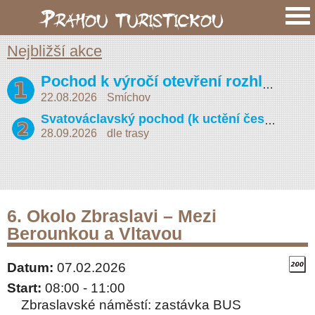
Nejbližší akce
Pochod k výročí otevření rozhledny na Petříně (Vojta Náprstek 2026)
22.08.2026
Smíchov
Svatováclavský pochod (k uctění české státnosti)
28.09.2026
dle trasy
6. Okolo Zbraslavi – Mezi
Berounkou a Vltavou
Datum:
07.02.2026
Start:
08:00 - 11:00
Zbraslavské náměstí: zastávka BUS