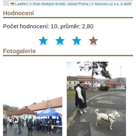
Leaflet
|
© Klub českých turistů, oblast Praha
|
© Seznam.cz a.s. a další
Hodnocení
Počet hodnocení: 10, průměr: 2,80
Fotogalerie