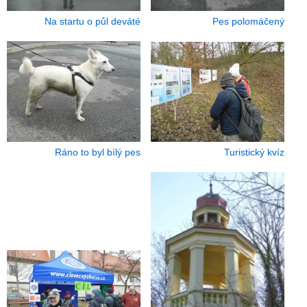
Na startu o půl deváté
Pes polomáčený
Ráno to byl bílý pes
Turistický kvíz