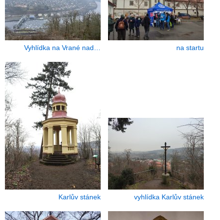
Vyhlídka na Vrané nad…
na startu
Karlův stánek
vyhlídka Karlův stánek