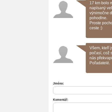
17 km bolo m
napísaný veľ
výnimočne do
pohodlne.
Proste pocho
ceste :)
Všem, kteří j
počasí, což 
nás překvapil
Pořadatelé.
Jméno:
Komentář: