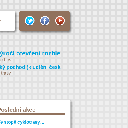
t
Pochod k výročí otevření rozhledny na Petříně (Vojta Náprstek 2026)
íchov
Svatováclavský pochod (k uctění české státnosti)
 trasy
Poslední akce
e stopě cyklotrasy…