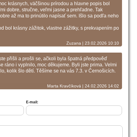
oc krásnych, väčšinou prírodou a hlavne popis bol
mi dobre, stručne, veľmi jasne a prehľadne. Tak
bre až ma to prinútilo napísať sem. Išlo sa podľa neho
d bol krásny zážitok, vlastne zážitky, s prekvapením po
Zuzana | 23.02.2026 10:10
ste přišli a prošli se, ačkoli byla špatná předpověď
se ráno i vyplnilo, moc děkujeme. Byli jste prima. Velmi
o, kolik šlo dětí. Těšíme se na vás 7.3. v Černošicích.
Marta Kravčíková | 24.02.2026 14:02
E-mail: