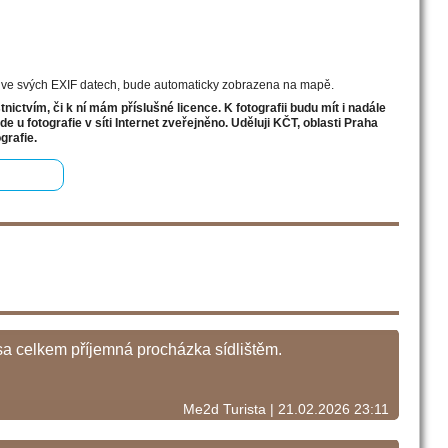
e ve svých EXIF datech, bude automaticky zobrazena na mapě.
ictvím, či k ní mám příslušné licence. K fotografii budu mít i nadále
 u fotografie v síti Internet zveřejněno. Uděluji KČT, oblasti Praha
grafie.
asa celkem příjemná procházka sídlištěm.
Me2d Turista | 21.02.2026 23:11