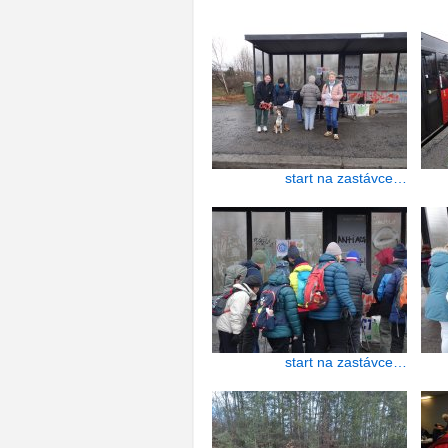
start na zastávce…
start na zastávce…