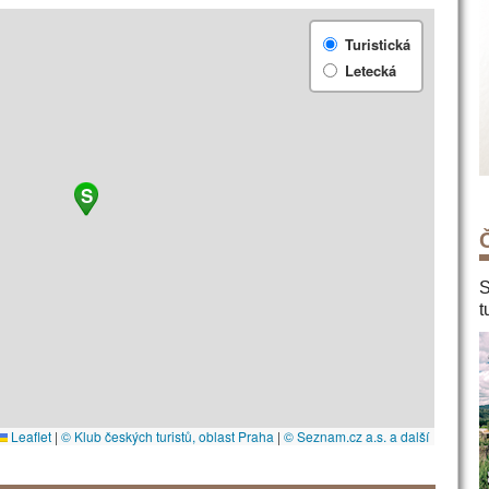
Turistická
Letecká
S
S
t
Leaflet
|
© Klub českých turistů, oblast Praha
|
© Seznam.cz a.s. a další