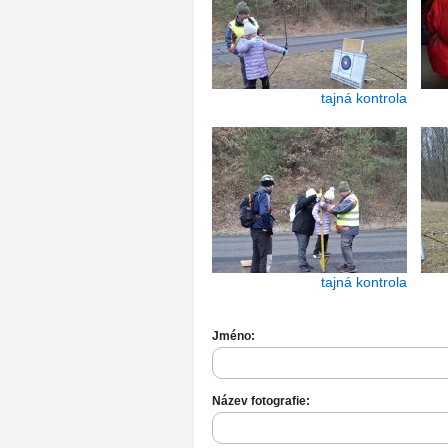
tajná kontrola
tajná kontrola
Jméno:
Název fotografie: