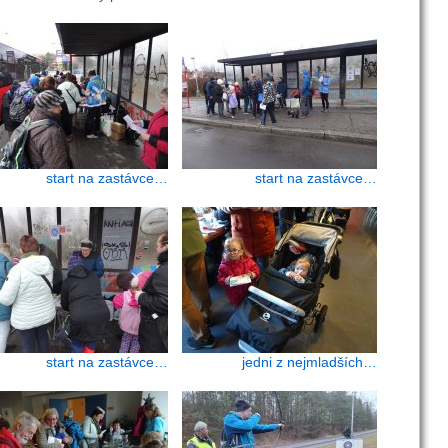
start na zastávce…
start na zastávce…
start na zastávce…
jedni z nejmladších…