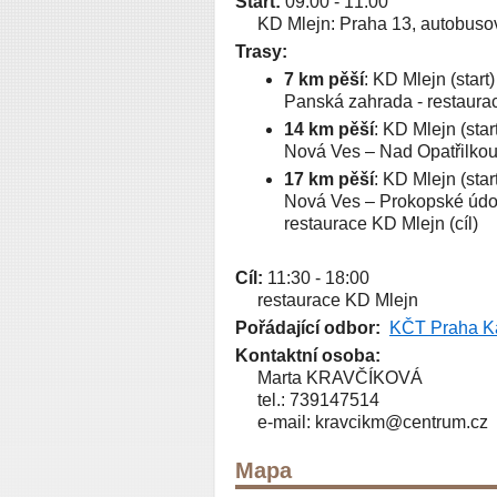
Start:
09:00 - 11:00
KD Mlejn: Praha 13, autobuso
Trasy:
7 km pěší
: KD Mlejn (start
Panská zahrada - restaurac
14 km pěší
: KD Mlejn (sta
Nová Ves – Nad Opatřilkou 
17 km pěší
: KD Mlejn (sta
Nová Ves – Prokopské údolí
restaurace KD Mlejn (cíl)
Cíl:
11:30 - 18:00
restaurace KD Mlejn
Pořádající odbor:
KČT Praha Ka
Kontaktní osoba:
Marta KRAVČÍKOVÁ
tel.:
739147514
e-mail:
kravcikm@centrum.cz
Mapa