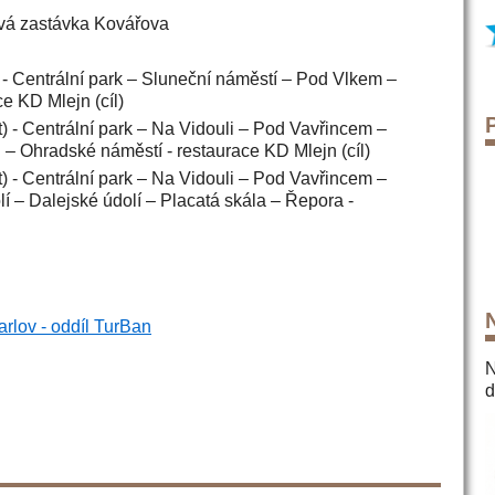
vá zastávka Kovářova
) - Centrální park – Sluneční náměstí – Pod Vlkem –
e KD Mlejn (cíl)
rt) - Centrální park – Na Vidouli – Pod Vavřincem –
– Ohradské náměstí - restaurace KD Mlejn (cíl)
rt) - Centrální park – Na Vidouli – Pod Vavřincem –
 – Dalejské údolí – Placatá skála – Řepora -
rlov - oddíl TurBan
N
d