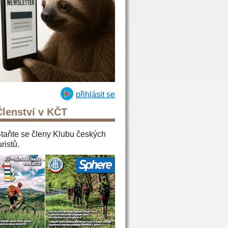
přihlásit se
Členství v KČT
taňte se členy Klubu českých
uristů.